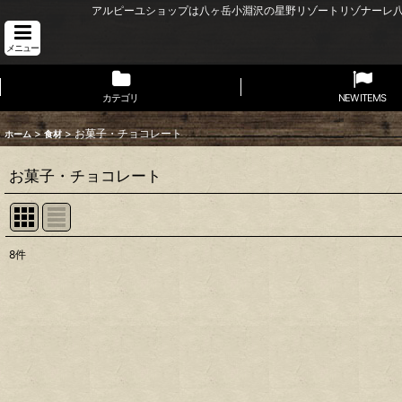
アルピーユショップは八ヶ岳小淵沢の星野リゾートリゾナーレ
メニュー
カテゴリ
NEW ITEMS
>
>
お菓子・チョコレート
ホーム
食材
お菓子・チョコレート
8
件
表示数
:
並び順
: