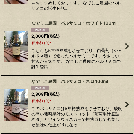
をおすすめしております。 なでしこ農園のバル
サミコの誕生秘話…
なでしこ農園 バルサミコ・ホワイト 100ml
2,808
円
(税込)
在庫わずか
こちらも5年樽熟成をさせており、白葡萄（シャ
ルドネ種）で造ったバルサミコです。やさしい
甘みが人気です。 なでしこ農園のバルサミコの
誕生秘話 …
なでしこ農園 バルサミコ・ネロ 100ml
2,808
円
(税込)
在庫わずか
このバルサミコは5年樽熟成をさせており、酸度
の高い葡萄果汁のモストコット（葡萄果汁煮詰
め液）とワインヴィネガーで樽熟成して充実し
た酸味の仕上がりになっ…