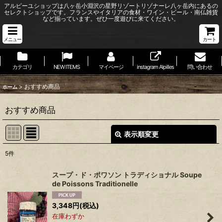
アルピーユショップは八ヶ岳小淵沢の星野リゾートリゾナーレ八ヶ岳内にあるの
セレクトショップです。フランスやイタリアの食材・ワイン・ビール・南仏雑貨
など揃っています。ぜひ一度遊びに来てください。
メニュー
カート
カテゴリ
NEW ITEMS
マイページ
instagram Alpilles
問い合わせ
>
おすすめ商品
ホーム
おすすめ商品
表示順変更
閉じる
5
件
表示数
:
スープ・ド・ポワソン トラディショナル Soupe
de Poissons Traditionelle
並び順
:
3,348
円
(税込)
在庫わずか
絞り込む