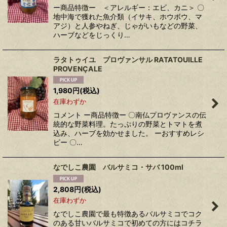
ー商品特徴ー ＜アレルギー：エビ、カニ＞ 〇
地中海で獲れた魚介類（イサキ、ホウボウ、マ
アジ）と人参やねぎ、じゃがいもなどの野菜、
ハーブなどをじっくり…
ラタトゥイユ プロヴァンサル RATATOUILLE
PROVENÇALE
1,980
円
(税込)
在庫わずか
コメント ー商品特徴ー 〇南仏プロヴァンスの伝
統的な野菜料理。たっぷりの野菜とトマトを煮
込み、ハーブを効かせました。 ーおすすめレシ
ピー 〇…
なでしこ農園 バルサミコ・サバ 100ml
2,808
円
(税込)
在庫わずか
なでしこ農園で最も特徴あるバルサミコでコク
のある甘いバルサミコで初めての方にはコチラ