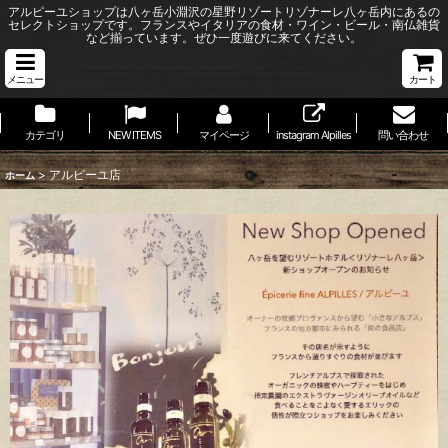
アルピーユショップは八ヶ岳小淵沢の星野リゾートリゾナーレ八ヶ岳内にあるの
セレクトショップです。フランスやイタリアの食材・ワイン・ビール・南仏雑貨
など揃っています。ぜひ一度遊びに来てください。
メニュー
カート
カテゴリ
NEW ITEMS
マイページ
instagram Alpilles
問い合わせ
>
アルピーユ店
ホーム