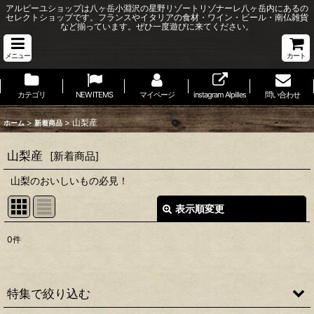
アルピーユショップは八ヶ岳小淵沢の星野リゾートリゾナーレ八ヶ岳内にあるの
セレクトショップです。フランスやイタリアの食材・ワイン・ビール・南仏雑貨
など揃っています。ぜひ一度遊びに来てください。
メニュー
カート
カテゴリ
NEW ITEMS
マイページ
instagram Alpilles
問い合わせ
>
>
山梨産
ホーム
新着商品
山梨産
[
新着商品
]
山梨のおいしいもの必見！
表示順変更
閉じる
0
件
表示数
:
並び順
:
特集で絞り込む