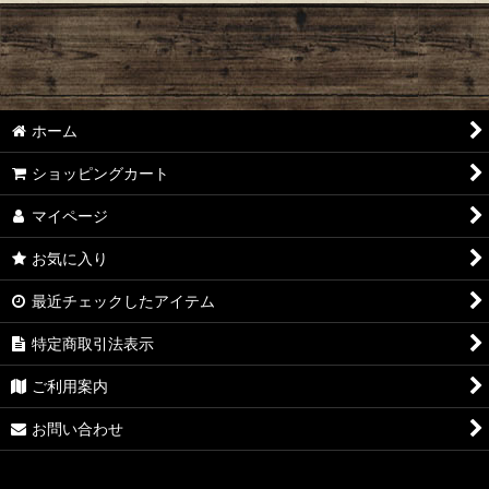
絞り込む
1本限定＆高級ワイン
ワイン 3,000円以下
ワイン 3,001円〜10,000円
ホーム
ワイン 10,001円以上
ショッピングカート
ハーフボトル
マイページ
お気に入り
赤ワイン
最近チェックしたアイテム
白ワイン
特定商取引法表示
ロゼワイン
ご利用案内
オレンジワイン
お問い合わせ
スパークリングワイン