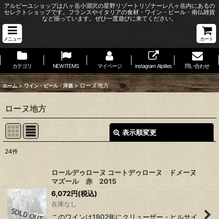
アルピーユショップは八ヶ岳小淵沢の星野リゾートリゾナーレ八ヶ岳内にあるの
セレクトショップです。フランスやイタリアの食材・ワイン・ビール・南仏雑貨
など揃っています。ぜひ一度遊びに来てください。
メニュー
カート
カテゴリ
NEW ITEMS
マイページ
instagram Alpilles
問い合わせ
>
>
ローヌ地方
ホーム
ワイン・ビール・洋酒
ローヌ地方
表示順変更
閉じる
24
件
表示数
:
ロールデゥローヌ コートデゥローヌ ドメーヌ
マズール 赤 2015
並び順
:
6,072
円
(税込)
在庫なし
絞り込む
このワインは1902年にクリューザー・ヒルサイ