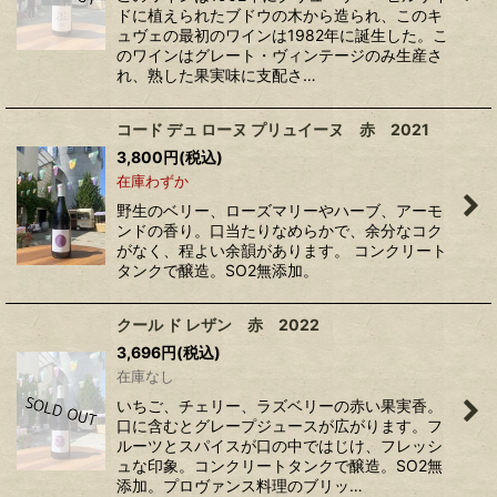
ドに植えられたブドウの木から造られ、このキ
ュヴェの最初のワインは1982年に誕生した。こ
のワインはグレート・ヴィンテージのみ生産さ
れ、熟した果実味に支配さ…
コード デュ ローヌ プリュイーヌ 赤 2021
3,800
円
(税込)
在庫わずか
野生のベリー、ローズマリーやハーブ、アーモ
ンドの香り。口当たりなめらかで、余分なコク
がなく、程よい余韻があります。 コンクリート
タンクで醸造。SO2無添加。
クール ド レザン 赤 2022
3,696
円
(税込)
在庫なし
いちご、チェリー、ラズベリーの赤い果実香。
口に含むとグレープジュースが広がります。フ
ルーツとスパイスが口の中ではじけ、フレッシ
ュな印象。コンクリートタンクで醸造。SO2無
添加。プロヴァンス料理のブリッ…