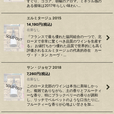
すぐり、ココア、胡椒のアロマ。ミネラル感の
ある後味は2017年らしい味わい…
エルミタージュ 2015
14,190
円
(税込)
在庫なし
『フランスで最も優れた協同組合の一つで、北
ローヌで非常に驚くべき品質のワインを生産す
る』 お値打ちかつ優れた品質で世界的にも高く
評価されるエルミタージュの代表的存在 カー
ヴ・ド・タン カーヴ・…
サン・ジョセフ 2018
7,260
円
(税込)
在庫なし
このローヌ北部のワインは本当に美味しかっ
た。複雑でありながら、土の香りとフルーティ
ーな香り、特にブラックベリーの香りが調和
し、リッチでベルベットのような口当たりに。
フルーティーな香りが心地よい甘さを加…