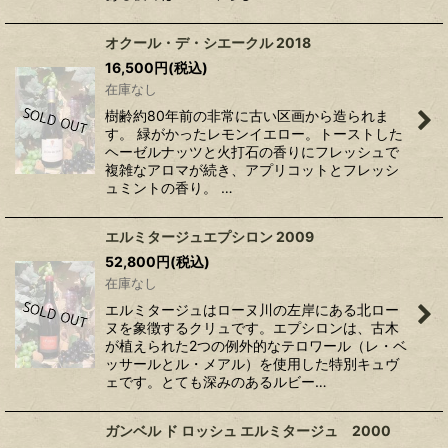
オクール・デ・シエークル 2018
16,500
円
(税込)
在庫なし
樹齢約80年前の非常に古い区画から造られま
す。 緑がかったレモンイエロー。トーストした
ヘーゼルナッツと火打石の香りにフレッシュで
複雑なアロマが続き、アプリコットとフレッシ
ュミントの香り。 …
エルミタージュエプシロン 2009
52,800
円
(税込)
在庫なし
エルミタージュはローヌ川の左岸にある北ロー
ヌを象徴するクリュです。エプシロンは、古木
が植えられた2つの例外的なテロワール（レ・ベ
ッサールとル・メアル）を使用した特別キュヴ
ェです。とても深みのあるルビー…
ガンベル ド ロッシュ エルミタージュ 2000