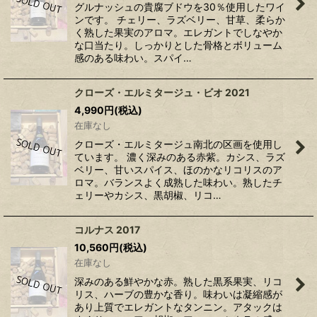
グルナッシュの貴腐ブドウを30％使用したワイ
ンです。 チェリー、ラズベリー、甘草、柔らか
く熟した果実のアロマ。エレガントでしなやか
な口当たり。しっかりとした骨格とボリューム
感のある味わい。スパイ…
クローズ・エルミタージュ・ビオ 2021
4,990
円
(税込)
在庫なし
クローズ・エルミタージュ南北の区画を使用し
ています。 濃く深みのある赤紫。カシス、ラズ
ベリー、甘いスパイス、ほのかなリコリスのア
ロマ。バランスよく成熟した味わい。熟したチ
ェリーやカシス、黒胡椒、リコ…
コルナス 2017
10,560
円
(税込)
在庫なし
深みのある鮮やかな赤。熟した黒系果実、リコ
リス、ハーブの豊かな香り。味わいは凝縮感が
あり上質でエレガントなタンニン。アタックは