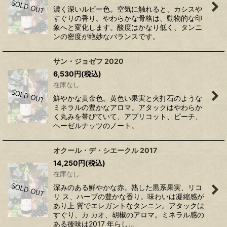
濃く深いルビー色。空気に触れると、カシスや
すぐりの香り。やわらかな骨格は、動物的な印
象へと変化します。酸度はかなり低く、タンニ
ンの密度が絶妙なバランスです。
サン・ジョゼフ 2020
6,530
円
(税込)
在庫なし
鮮やかな黄金色。黄色い果実と火打石のような
ミネラルの豊かなアロマ。アタックはやわらか
く丸みを帯びていて、アプリコット、ピーチ、
ヘーゼルナッツのノート。
オクール・デ・シエークル 2017
14,250
円
(税込)
在庫なし
深みのある鮮やかな赤。熟した黒系果実、リコ
リ ス、ハーブの豊かな香り。味わいは凝縮感が
あり上 質でエレガントなタンニン。アタックは
すぐり、カ カオ、胡椒のアロマ。ミネラル感の
ある後味は2017 年らし…