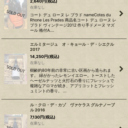
2,640
円
(税込)
在庫なし
コート デュ ローヌ レ プラド nameCotes du
Rhone Les Prades 商品名コート デュ ローヌ レ
プラド ヴィンテージ2012 作り手ドメーヌ マズ
ール 格付A.…
エルミタージュ オ・キョール・デ・シエクル
2017
14,250
円
(税込)
在庫なし
樹齢約80年前の非常に古い区画から造られま
す。 緑がかったレモンイエロー。トーストした
ヘーゼルナッツと火打石の香りにフレッシュで
複雑なアロマが続き、アプリコットとフレッシ
ュミントの香り。 …
ル・クロ・デ・カゾ ヴァケラス グルナノーブ
ル 2016
7,130
円
(税込)
在庫なし