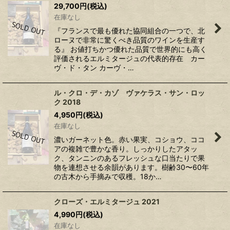
29,700
円
(税込)
在庫なし
『フランスで最も優れた協同組合の一つで、北
ローヌで非常に驚くべき品質のワインを生産す
る』 お値打ちかつ優れた品質で世界的にも高く
評価されるエルミタージュの代表的存在 カー
ヴ・ド・タン カーヴ・…
ル・クロ・デ・カゾ ヴァケラス・サン・ロッ
ク 2018
4,950
円
(税込)
在庫なし
濃いガーネット色。赤い果実、コショウ、ココ
アの複雑で豊かな香り。しっかりしたアタッ
ク、タンニンのあるフレッシュな口当たりで果
物を連想させる余韻があります。樹齢30〜60年
の古木から手摘みで収穫。18か…
クローズ・エルミタージュ 2021
4,990
円
(税込)
在庫なし