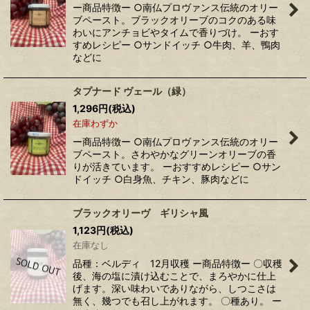
ー商品特徴ー ○南仏プロヴァンス伝統のオリー
ブペースト。ブラックオリーブのコクのある味
わいにアンチョビやタイムで香りづけ。 ーおす
すめレシピー ○サンドイッチ ○牛肉、羊、鴨肉
などに
タプナード ヴェール（緑）
1,296
円
(税込)
在庫わずか
ー商品特徴ー ○南仏プロヴァンス伝統のオリー
ブペースト。さわやかなグリーンオリーブの香
りが活きています。 ーおすすめレシピー ○サン
ドイッチ ○白身魚、チキン、豚肉などに
ブラックオリーヴ ギリシャ風
1,123
円
(税込)
在庫なし
品種：ベルディ 12月収穫 ー商品特徴ー 〇収穫
後、海の塩に漬け込むことで、まろやかに仕上
げます。深い味わいでありながら、しつこさは
無く、幾つでも召し上がれます。 〇種あり。 ー