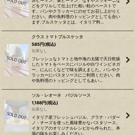
赤ピーマン、黄ピーマン、なすやズッキーニな
どをグリルして仕上げた粗い粒のペーストで
す。パンやクラッカーにのせてお召し上がりく
ださい。肉や魚料理のトッピングとしても合い
ます.ブルスケッタとは、イタリア料…
クラス トマトブルスケッタ
585
円
(税込)
在庫なし
フレッシュなトマトと地中海の太陽で天日乾燥
したトマトをベースにバジルや白ワインビネガ
ー、にんにくなどで味を調えました。パンやク
ラッカーにパスタソースにご利用ください。肉
や魚料理のトッピングとしてもあい…
ソル・レオーネ バジルソース
1,188
円
(税込)
在庫なし
イタリア産フレッシュバジル、グラナ・パダー
ノ・チーズを使った風味豊かなパスタソース。
イタリアのオリジナルレシピから作られた、本
場の味をお楽しみください。