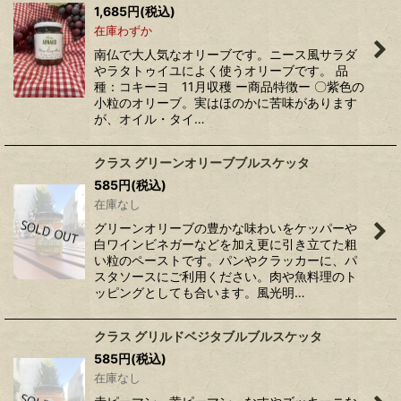
1,685
円
(税込)
在庫わずか
南仏で大人気なオリーブです。ニース風サラダ
やラタトゥイユによく使うオリーブです。 品
種：コキーヨ 11月収穫 ー商品特徴ー 〇紫色の
小粒のオリーブ。実はほのかに苦味があります
が、オイル・タイ…
クラス グリーンオリーブブルスケッタ
585
円
(税込)
在庫なし
グリーンオリーブの豊かな味わいをケッパーや
白ワインビネガーなどを加え更に引き立てた粗
い粒のペーストです。パンやクラッカーに、パ
スタソースにご利用ください。肉や魚料理のト
ッピングとしても合います。風光明…
クラス グリルドベジタブルブルスケッタ
585
円
(税込)
在庫なし