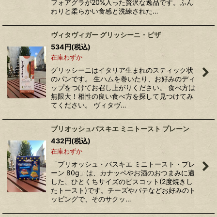
フォアグラが20%入った贅沢な逸品です。ふん
わりと柔らかい食感と洗練された…
ヴィタヴィガー グリッシーニ・ピザ
534
円
(税込)
在庫わずか
グリッシーニはイタリア生まれのスティック状
のパンです。 生ハムを巻いたり、お好みのディ
ップをつけてお召し上がりください。 食べ方は
無限大！相性の良い食べ方を探して見つけてみ
てください。 ヴィタヴ…
ブリオッシュパスキエ ミニトースト プレーン
432
円
(税込)
在庫わずか
「ブリオッシュ・パスキエ ミニトースト・プレ
ーン 80g」は、カナッペやお酒のおつまみに適
した、ひとくちサイズのビスコット(2度焼きし
たトースト)です。チーズやパテなどお好みのト
ッピングで、そのサクッ…