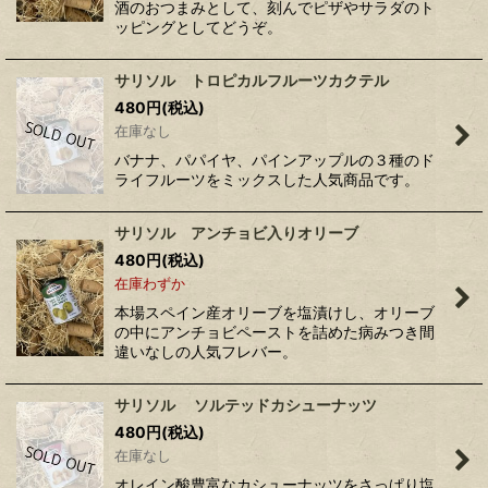
酒のおつまみとして、刻んでピザやサラダのト
ッピングとしてどうぞ。
サリソル トロピカルフルーツカクテル
480
円
(税込)
在庫なし
バナナ、パパイヤ、パインアップルの３種のド
ライフルーツをミックスした人気商品です。
サリソル アンチョビ入りオリーブ
480
円
(税込)
在庫わずか
本場スペイン産オリーブを塩漬けし、オリーブ
の中にアンチョビペーストを詰めた病みつき間
違いなしの人気フレバー。
サリソル ソルテッドカシューナッツ
480
円
(税込)
在庫なし
オレイン酸豊富なカシューナッツをさっぱり塩