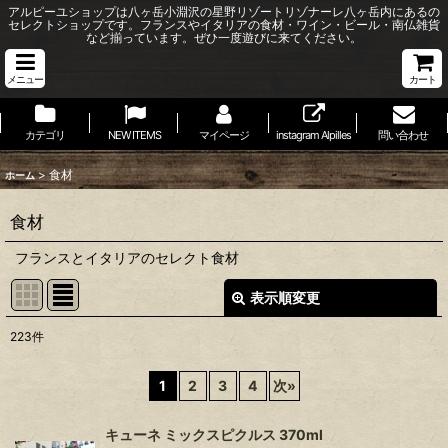
アルピーユショップは八ヶ岳小淵沢の星野リゾートリゾナーレ八ヶ岳内にあるの
セレクトショップです。フランスやイタリアの食材・ワイン・ビール・南仏雑貨
など揃っています。ぜひ一度遊びに来てください。
メニュー
カート
カテゴリ
NEW ITEMS
マイページ
instagram Alpilles
問い合わせ
>
食材
ホーム
食材
フランスとイタリアのセレクト食材
表示順変更
閉じる
223
件
サブカテゴリ
:
1
2
3
4
次
»
表示数
:
キューネ ミックスピクルス 370ml