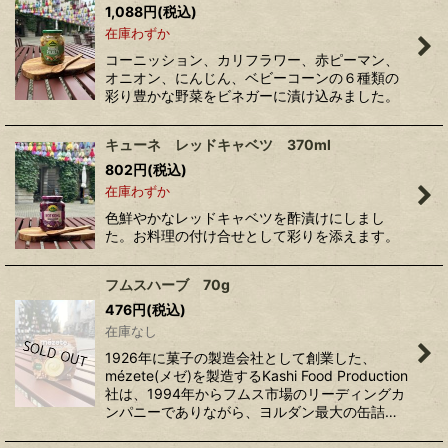
1,088
円
(税込)
並び順
:
在庫わずか
コーニッション、カリフラワー、赤ピーマン、
絞り込む
オニオン、にんじん、ベビーコーンの６種類の
彩り豊かな野菜をビネガーに漬け込みました。
キューネ レッドキャベツ 370ml
802
円
(税込)
在庫わずか
色鮮やかなレッドキャベツを酢漬けにしまし
た。お料理の付け合せとして彩りを添えます。
フムスハーブ 70g
476
円
(税込)
在庫なし
1926年に菓子の製造会社として創業した、
mézete(メゼ)を製造するKashi Food Production
社は、1994年からフムス市場のリーディングカ
ンパニーでありながら、ヨルダン最大の缶詰…