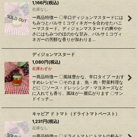
1,166
円
(税込)
在庫なし
ー商品特徴ー 〇辛口ディジョンマスタードには
ちみつとバルサミコヴィネガーを合わせたハニ
ーマスタード。ディジョンマスタードの爽やか
さにはちみつのほのかな甘み、バルサミコヴィ
ネガーの芳醇な香りが加わりま…
ディジョンマスタード
1,080
円
(税込)
在庫わずか
ー商品特徴ー 〇風味豊かな、辛口タイプ ーおす
すめレシピー 〇そのまま、魚・肉・野菜料理な
どに 〇ソース・ドレッシング・マヨネーズなど
に入れても香り、風味が一層広がります 〇サン
ドイッチ…
キャビア ド トマト（ドライトマトペースト）
1,231
円
(税込)
在庫なし
ー商品特徴ー 〇ドライトマトにトマトの粗みじ