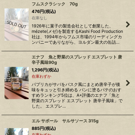
フムスクラシック 70g
476
円
(税込)
在庫なし
1926年に菓子の製造会社として創業した、
mézete(メゼ)を製造するKashi Food Production
社は、1994年からフムス市場のリーディングカ
ンパニーでありながら、ヨルダン最大の缶詰…
エナフ 魚と野菜のスプレッド エスプレット 唐
辛子風味90g
1,296
円
(税込)
在庫わずか
パプリカがサバをバスク風にまとめ唐辛子が後
味をキュッと引き締める パンに塗るパテのおす
すめランキング5位は、A+評価のエナフ「魚と
野菜のスプレッド エスプレット 唐辛子風味」で
した。 エスプレ…
エル サボール サルサソース 315g
885
円
(税込)
在庫わずか