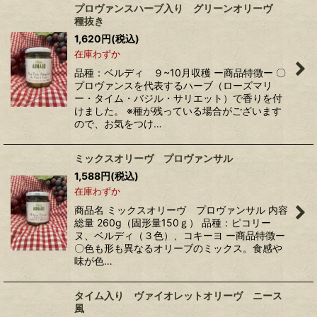
プロヴァンスハーブ入り グリーンオリーヴ
種抜き
1,620
円
(税込)
在庫わずか
品種：ベルディ ９~10月収穫 ー商品特徴ー 〇
プロヴァンスを代表するハーブ（ローズマリ
ー・タイム・バジル・サリエット）で香りを付
けました。 ※種が残っている場合がございます
ので、お気をつけ…
ミックスオリーヴ プロヴァンサル
1,588
円
(税込)
在庫わずか
商品名 ミックスオリーヴ プロヴァンサル 内容
総量 260g（固形量150ｇ） 品種：ピコリー
ヌ、ベルディ（３色）、コキーヨ ー商品特徴ー
〇色も形も異なるオリーブのミックス。食感や
味が色…
タイム入り ヴァイオレットオリーヴ ニース
風