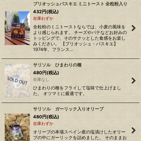
ブリオッシュパスキエ ミニトースト 全粒粉入り
432
円
(税込)
在庫わずか
全粒粉のミニトーストならでは、小麦の風味を
より感じられます。 チーズやパテなどお好みの
トッピングで、そのサクッとした食感をお楽し
みください。 【ブリオッシュ・パスキエ】
1974年、フランス…
サリソル ひまわりの種
480
円
(税込)
在庫なし
ひまわりの種をフライして塩味で仕上げまし
た。 オツマミに最適です。
サリソル ガーリック入りオリーブ
480
円
(税込)
在庫わずか
オリーブの本場スペイン産の塩漬けしたオリー
ブの中にガーリックを詰めました。 そのままお