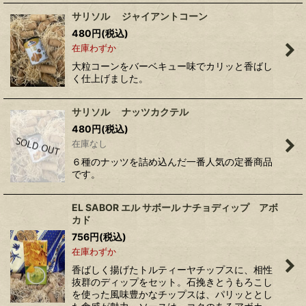
サリソル ジャイアントコーン
480
円
(税込)
在庫わずか
大粒コーンをバーベキュー味でカリッと香ばし
く仕上げました。
サリソル ナッツカクテル
480
円
(税込)
在庫なし
６種のナッツを詰め込んだ一番人気の定番商品
です。
EL SABOR エル サボール ナチョディップ アボ
カド
756
円
(税込)
在庫わずか
香ばしく揚げたトルティーヤチップスに、相性
抜群のディップをセット。石挽きとうもろこし
を使った風味豊かなチップスは、パリッととし