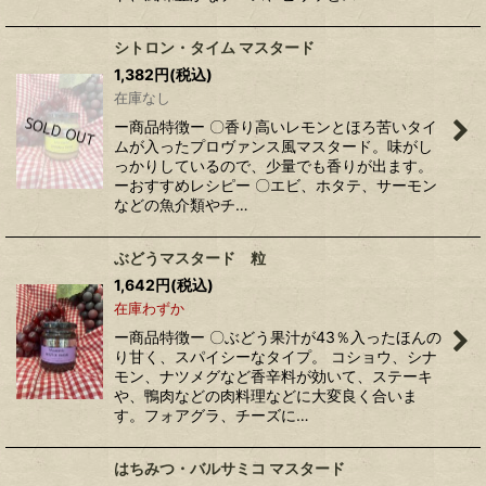
シトロン・タイム マスタード
1,382
円
(税込)
在庫なし
ー商品特徴ー 〇香り高いレモンとほろ苦いタイ
ムが入ったプロヴァンス風マスタード。味がし
っかりしているので、少量でも香りが出ます。
ーおすすめレシピー 〇エビ、ホタテ、サーモン
などの魚介類やチ…
ぶどうマスタード 粒
1,642
円
(税込)
在庫わずか
ー商品特徴ー 〇ぶどう果汁が43％入ったほんの
り甘く、スパイシーなタイプ。 コショウ、シナ
モン、ナツメグなど香辛料が効いて、ステーキ
や、鴨肉などの肉料理などに大変良く合いま
す。フォアグラ、チーズに…
はちみつ・バルサミコ マスタード