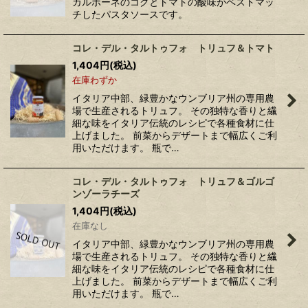
カルポーネのコクとトマトの酸味がベストマッ
チしたパスタソースです。
コレ・デル・タルトゥフォ トリュフ＆トマト
1,404
円
(税込)
在庫わずか
イタリア中部、緑豊かなウンブリア州の専用農
場で生産されるトリュフ。 その独特な香りと繊
細な味をイタリア伝統のレシピで各種食材に仕
上げました。 前菜からデザートまで幅広くご利
用いただけます。 瓶で…
コレ・デル・タルトゥフォ トリュフ＆ゴルゴ
ンゾーラチーズ
1,404
円
(税込)
在庫なし
イタリア中部、緑豊かなウンブリア州の専用農
場で生産されるトリュフ。 その独特な香りと繊
細な味をイタリア伝統のレシピで各種食材に仕
上げました。 前菜からデザートまで幅広くご利
用いただけます。 瓶で…