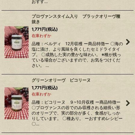
おすす…
プロヴァンスタイム入り ブラックオリーヴ種
抜き
1,771
円
(税込)
在庫わずか
品種：ベルディ 12月収穫 ー商品特徴ー 〇海の
塩に漬け、より風味を良くしたセミドライタイ
プ。 〇成熟した実の豊かな味わい。 ※種が残っ
ている場合がございますので、お気をつけくだ
さい。 …
グリーンオリーヴ ピコリーヌ
1,771
円
(税込)
在庫わずか
品種：ピコリーヌ ９~10月収穫 ー商品特徴ー
〇プロヴァンスの谷でのみ収穫される細長い形
のオリーブで、実の部分が多く、食感がしっか
りしています。 〇種あり。 ーおすすめレシピー
〇…