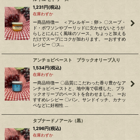
1,231
円
(税込)
在庫わずか
ー商品特徴ー ＜アレルギー：卵＞ 〇スープ・
ド・ポワソンやブーリッドに欠かせないとうが
らしとにんにく風味のソース。 ちょっと加える
だけでスープにコクが加わります。 ーおすすめ
レシピー 〇ス…
アンチョビペースト ブラックオリーブ入り
1,534
円
(税込)
在庫わずか
ー商品特徴ー 〇品質にこだわった香り豊かなア
ンチョビペーストと、地中海で収穫した、ブラ
ックオリーブのペーストを合わせました。 ーお
すすめレシピー 〇パン、サンドイッチ、カナッ
ペなどに好相性 …
タプナードノアール（黒）
1,296
円
(税込)
在庫わずか