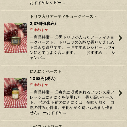
おすすめレシピー…
トリフ入りアーティチョークペースト
2,376
円
(税込)
在庫わずか
ー商品特徴ー 〇黒トリフが入ったアーティチョ
ークペースト。 トリュフの芳醇な香りが楽しめ
る贅沢な逸品です。 ーおすすめレシピー 〇ワイ
ンにとてもよく合います。 おすすめ : シ
ャンパ…
にんにくペースト
1,058
円
(税込)
在庫わずか
ー商品特徴ー 〇春先に収穫されるフランス産フ
レッシュにんにくを使用した、香り高いペース
ト。 芯の出る前のにんにくは、辛味が無く、自
然の甘みが特徴。消化が良く匂いもあまり残ま
せん。 ーおすすめ…
ルイユ セトワーズ