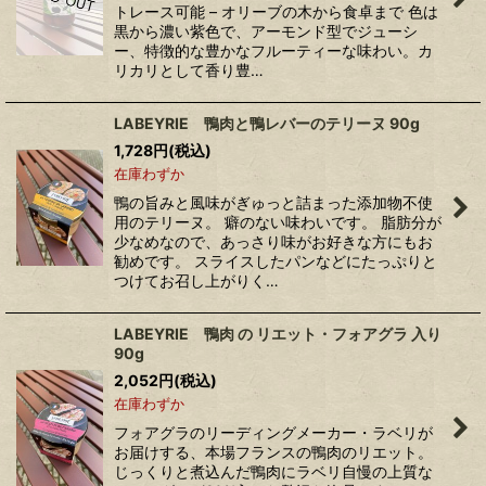
トレース可能 – オリーブの木から食卓まで 色は
黒から濃い紫色で、アーモンド型でジューシ
ー、特徴的な豊かなフルーティーな味わい。カ
リカリとして香り豊…
LABEYRIE 鴨肉と鴨レバーのテリーヌ 90g
1,728
円
(税込)
在庫わずか
鴨の旨みと風味がぎゅっと詰まった添加物不使
用のテリーヌ。 癖のない味わいです。 脂肪分が
少なめなので、あっさり味がお好きな方にもお
勧めです。 スライスしたパンなどにたっぷりと
つけてお召し上がりく…
LABEYRIE 鴨肉 の リエット・フォアグラ 入り
90g
2,052
円
(税込)
在庫わずか
フォアグラのリーディングメーカー・ラベリが
お届けする、本場フランスの鴨肉のリエット。
じっくりと煮込んだ鴨肉にラベリ自慢の上質な