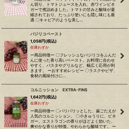
ん切り、トマトジュースを入れ、赤ワインビネ
ガーで煮詰めました。トマトの甘みと酸味が凝
縮されており、たっぷり使いにも隠し味にも最
適 〇キャビアのような美し…
バジリコペースト
1,058
円
(税込)
在庫わずか
ー商品特徴ー 〇フレッシュなバジリコをふんだ
んに使った香り高いペースト。お料理に合わせ
やすく、パスタやグリルなど、幅広く応用が利
きます。 ーおすすめレシピー 〇ラスクやピザ、
食材の風味付けに…
コルニッション EXTRA-FINS
1,642
円
(税込)
在庫わずか
ー商品特徴ー 〇パリパリッとした、歯ごたえが
人気のコルニッション。 〇小きゅうりに、ビネ
ガー、エストラゴンの香りがほどよく効いた、
爽やかな香りが特徴。やわらかな酸味です。 ー