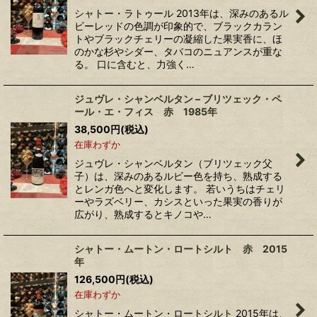
シャトー・ラトゥール 2013年は、深みのあるル
ビーレッドの色調が印象的で、ブラックカラン
トやブラックチェリーの凝縮した果実香に、ほ
のかな杉やシダー、タバコのニュアンスが重な
る。 口に含むと、力強く…
ジュヴレ・シャンベルタン – ブリツェック・ペ
ール・エ・フィス 赤 1985年
38,500
円
(税込)
在庫わずか
ジュヴレ・シャンベルタン（ブリツェック父
子）は、深みのあるルビー色を持ち、熟成する
とレンガ色へと変化します。 若いうちはチェリ
ーやラズベリー、カシスといった果実の香りが
広がり、熟成するとキノコや…
シャトー・ムートン・ロートシルト 赤 2015
年
126,500
円
(税込)
在庫わずか
シャトー・ムートン・ロートシルト 2015年は、