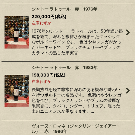
シャトー ラトゥール 赤 1976年
220,000
円
(税込)
在庫わずか
1976年のシャトー・ラトゥールは、50年近い熟
成を経て、深みと複雑さが極まったクラシック
なボルドーワインです。 色はややレンガがかっ
たガーネットで、ブラックチェリーやブラック
カラントの熟した果実香…
シャトー ラトゥール 赤 1983年
198,000
円
(税込)
在庫わずか
長期熟成を経て非常に深みのある複雑な味わい
を持つボルドーの名品です。 色調はややレンガ
色を帯び、ブラックカラントやプラムの濃厚な
果実香に、タバコ、シダー、トリュフ、湿った
土のニュアンスが重なります。…
ヴォーヌ・ロマネ（ジャクリン・ジェイアー
ル） 赤 1986年