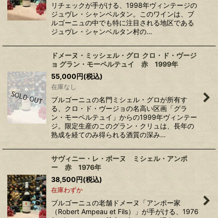
リチェックが手がける、1998年ヴィンテージの
ジュヴレ・シャンベルタン。このワインは、ブ
ルゴーニュの中でも特に注目される地区である
ジュヴレ・シャンベルタン村の…
ドメーヌ・ミッシェル・グロ クロ・ド・ヴージ
ョ グラン・モーペルテュイ 赤 1999年
55,000
円
(税込)
在庫なし
ブルゴーニュの名門ミシェル・グロが所有す
る、クロ・ド・ヴージョの名高い区画「グラ
ン・モーペルテュイ」からの1999年ヴィンテー
ジ。限定生産のこのグラン・クリュは、長年の
熟成を経てのみ得られる酒質の深み…
サヴィニー・レ・ボーヌ ミシェル・アンポ
ー 赤 1976年
38,500
円
(税込)
在庫わずか
ブルゴーニュの老舗ドメーヌ「アンポー家
（Robert Ampeau et Fils）」が手がける、1976