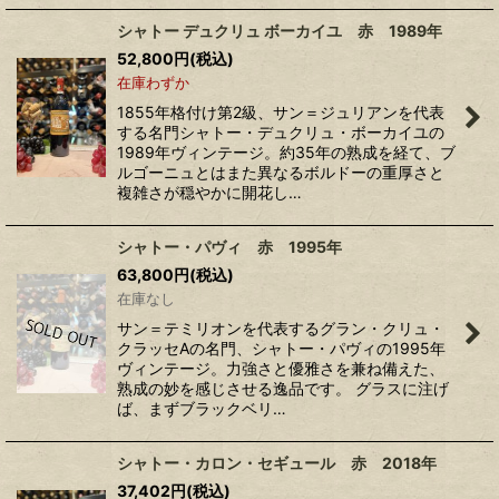
シャトー デュクリュ ボーカイユ 赤 1989年
52,800
円
(税込)
在庫わずか
1855年格付け第2級、サン＝ジュリアンを代表
する名門シャトー・デュクリュ・ボーカイユの
1989年ヴィンテージ。約35年の熟成を経て、ブ
ルゴーニュとはまた異なるボルドーの重厚さと
複雑さが穏やかに開花し…
シャトー・パヴィ 赤 1995年
63,800
円
(税込)
在庫なし
サン＝テミリオンを代表するグラン・クリュ・
クラッセAの名門、シャトー・パヴィの1995年
ヴィンテージ。力強さと優雅さを兼ね備えた、
熟成の妙を感じさせる逸品です。 グラスに注げ
ば、まずブラックベリ…
シャトー・カロン・セギュール 赤 2018年
37,402
円
(税込)