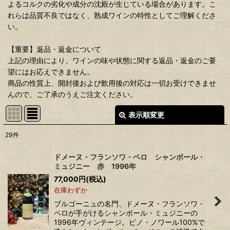
よるコルクの劣化や成分の沈殿が生じている場合があります。こ
れらは品質不良ではなく、熟成ワインの特性としてご理解くださ
い。
【重要】返品・返金について
上記の理由により、ワインの味や状態に関する返品・返金のご要
望にはお応えできません。
商品の性質上、開封後および飲用後の対応は一切お受けできませ
んので、ご了承のうえご注文ください。
表示順変更
閉じる
29
件
表示数
:
ドメーヌ・フランソワ・ペロ シャンボール・
ミュジニー 赤 1996年
並び順
:
77,000
円
(税込)
在庫わずか
絞り込む
ブルゴーニュの名門、ドメーヌ・フランソワ・
ペロが手がけるシャンボール・ミュジニーの
1996年ヴィンテージ。ピノ・ノワール100%で