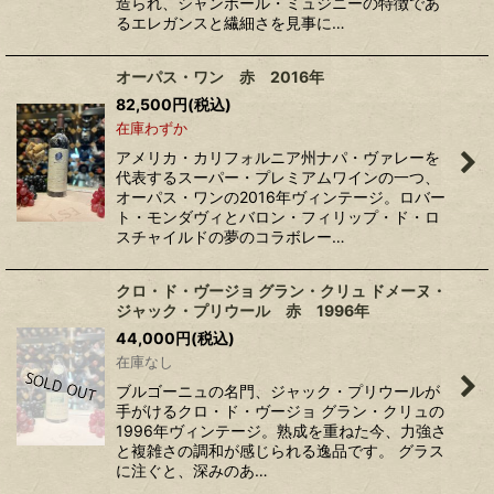
造られ、シャンボール・ミュジニーの特徴であ
るエレガンスと繊細さを見事に…
オーパス・ワン 赤 2016年
82,500
円
(税込)
在庫わずか
アメリカ・カリフォルニア州ナパ・ヴァレーを
代表するスーパー・プレミアムワインの一つ、
オーパス・ワンの2016年ヴィンテージ。ロバー
ト・モンダヴィとバロン・フィリップ・ド・ロ
スチャイルドの夢のコラボレー…
クロ・ド・ヴージョ グラン・クリュ ドメーヌ・
ジャック・プリウール 赤 1996年
44,000
円
(税込)
在庫なし
ブルゴーニュの名門、ジャック・プリウールが
手がけるクロ・ド・ヴージョ グラン・クリュの
1996年ヴィンテージ。熟成を重ねた今、力強さ
と複雑さの調和が感じられる逸品です。 グラス
に注ぐと、深みのあ…