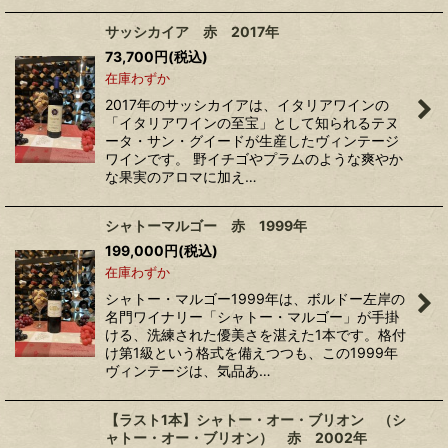
サッシカイア 赤 2017年
73,700
円
(税込)
在庫わずか
2017年のサッシカイアは、イタリアワインの
「イタリアワインの至宝」として知られるテヌ
ータ・サン・グイードが生産したヴィンテージ
ワインです。 野イチゴやプラムのような爽やか
な果実のアロマに加え…
シャトーマルゴー 赤 1999年
199,000
円
(税込)
在庫わずか
シャトー・マルゴー1999年は、ボルドー左岸の
名門ワイナリー「シャトー・マルゴー」が手掛
ける、洗練された優美さを湛えた1本です。格付
け第1級という格式を備えつつも、この1999年
ヴィンテージは、気品あ…
【ラスト1本】シャトー・オー・ブリオン （シ
ャトー・オー・ブリオン） 赤 2002年