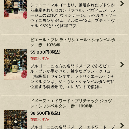
シャトー・マルゴーより、厳選されたブドウか
ら生産されたセカンドラベル、パヴィヨン・ル
ージュの2016年ヴィンテージ。カベルネ・ソー
ヴィニヨンが84%、メルロー13%、プティ・ヴ
ェルド3%という比率でブ…
ピエール・ブレ ラトリシエール・シャンベルタ
ン 赤 1976年
55,000
円
(税込)
在庫わずか
ブルゴーニュ地方の名門ドメーヌであるピエー
ル・ブレが手がけた、希少なグラン・クリュ
（特級畑）ワインです。ラトリシエール・シャ
ンベルタンは、ジュヴレ・シャンベルタン村に
位置する特級畑で、エレガントで複雑…
ドメーヌ・エドワード・ブリチェック ジュヴ
レ・シャンベルタン 赤 1998年
38,500
円
(税込)
在庫わずか
ブルゴーニュの名門ドメーヌ・エドワード・ブ