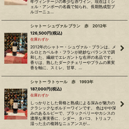
年ヴィンテージの希少な赤ワイン。現在はミシ
ェル・アンポーの名義で知られ、長期熟成型ブ
ルゴーニュ…
シャトー シュヴァル ブラン 赤 2012年
126,500
円
(税込)
在庫わずか
2012年のシャトー・シュヴァル・ブランは、メ
ルロとカベルネ・フランが絶妙なバランスで調
和した、繊細でエレガントな右岸の名品です。
香りは、熟したダークチェリーやプラムの果実
香を軸に、スミレ、甘草、…
シャトー ラトゥール 赤 1993年
187,000
円
(税込)
在庫わずか
しっかりとした骨格と熟成による深みが魅力の
クラシックなボルドーワインです。 色はやや深
みのあるルビーで、ブラックベリーやカシスの
濃厚な果実香に、シダー、タバコ、トリュフ、
湿った土の複雑なニュアンスが…