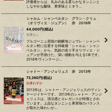
評価者からは、丸みのある柔らかなタンニンと
しなやかな酸味、果実味とミネラ…
シャルム・シャンベルタン グラン・クリュ
（オリヴィエ・ジュアン） 赤 2018年
44,000
円
(税込)
在庫なし
ブルゴーニュ屈指の銘醸地ジュヴレ・シャンベ
ルタン村に位置する特級畑「シャルム・シャン
ベルタン」から、気鋭の造り手オリヴィエ・ジ
ュアンが手掛けた、深い感動を与える1本です。
2018年ヴィンテージ…
シャトー・アンジェリュス 赤 2013年
73,260
円
(税込)
在庫わずか
2013年は、シャトー・アンジェリュスのヴィン
テージイヤーです。 2013年のシャトー・アンジ
ェリュスは、清涼感とエレガンスが特徴とされ
ています。上品なタンニンと果実味のバランス
が取れた味わいが…