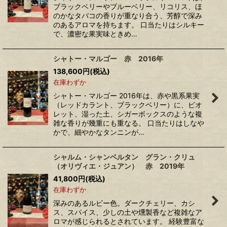
ブラックベリーやブルーベリー、リコリス、ほ
のかなタバコの香りが重なり合う、芳醇で深み
のあるアロマを持ちます。 口当たりはシルキー
で、濃密な果実味ときめ…
シャトー・マルゴー 赤 2016年
138,600
円
(税込)
在庫わずか
シャトー・マルゴー 2016年は、赤や黒系果実
（レッドカラント、ブラックベリー）に、ビオ
レット、湿った土、シガーボックスのような複
雑な香りが幾重にも重なる。 口当たりはしなや
かで、細やかなタンニンが…
シャルム・シャンベルタン グラン・クリュ
（オリヴィエ・ジュアン） 赤 2019年
41,800
円
(税込)
在庫わずか
深みのあるルビー色。ダークチェリー、カシ
ス、スパイス、少しの土や燻製香など複雑なア
ロマが感じられるとされています。 経験豊富な