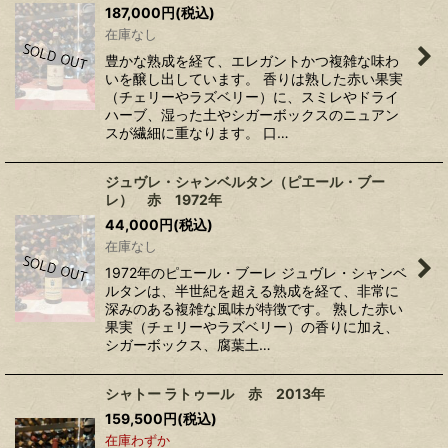
187,000
円
(税込)
在庫なし
豊かな熟成を経て、エレガントかつ複雑な味わ
いを醸し出しています。 香りは熟した赤い果実
（チェリーやラズベリー）に、スミレやドライ
ハーブ、湿った土やシガーボックスのニュアン
スが繊細に重なります。 口…
ジュヴレ・シャンベルタン（ピエール・ブー
レ） 赤 1972年
44,000
円
(税込)
在庫なし
1972年のピエール・ブーレ ジュヴレ・シャンベ
ルタンは、半世紀を超える熟成を経て、非常に
深みのある複雑な風味が特徴です。 熟した赤い
果実（チェリーやラズベリー）の香りに加え、
シガーボックス、腐葉土…
シャトー ラトゥール 赤 2013年
159,500
円
(税込)
在庫わずか