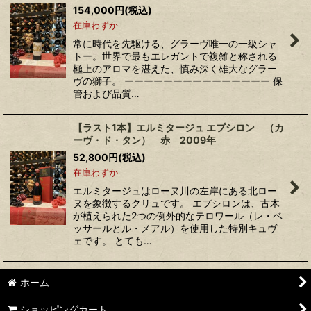
154,000
円
(税込)
在庫わずか
常に時代を先駆ける、グラーヴ唯一の一級シャ
トー。世界で最もエレガントで複雑と称される
極上のアロマを湛えた、慎み深く雄大なグラー
ヴの獅子。 ーーーーーーーーーーーーーーー 保
管および品質…
【ラスト1本】エルミタージュ エプシロン （カ
ーヴ・ド・タン） 赤 2009年
52,800
円
(税込)
在庫わずか
エルミタージュはローヌ川の左岸にある北ロー
ヌを象徴するクリュです。 エプシロンは、古木
が植えられた2つの例外的なテロワール（レ・ベ
ッサールとル・メアル）を使用した特別キュヴ
ェです。 とても…
ホーム
ショッピングカート