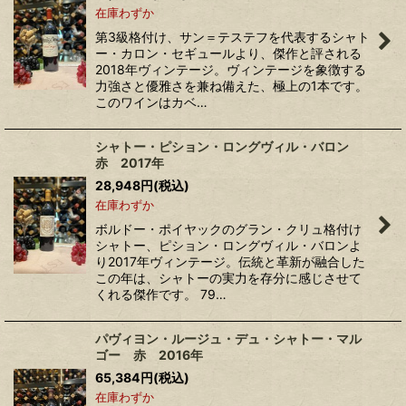
在庫わずか
第3級格付け、サン＝テステフを代表するシャト
ー・カロン・セギュールより、傑作と評される
2018年ヴィンテージ。ヴィンテージを象徴する
力強さと優雅さを兼ね備えた、極上の1本です。
このワインはカベ…
シャトー・ピション・ロングヴィル・バロン
赤 2017年
28,948
円
(税込)
在庫わずか
ボルドー・ポイヤックのグラン・クリュ格付け
シャトー、ピション・ロングヴィル・バロンよ
り2017年ヴィンテージ。伝統と革新が融合した
この年は、シャトーの実力を存分に感じさせて
くれる傑作です。 79…
パヴィヨン・ルージュ・デュ・シャトー・マル
ゴー 赤 2016年
65,384
円
(税込)
在庫わずか