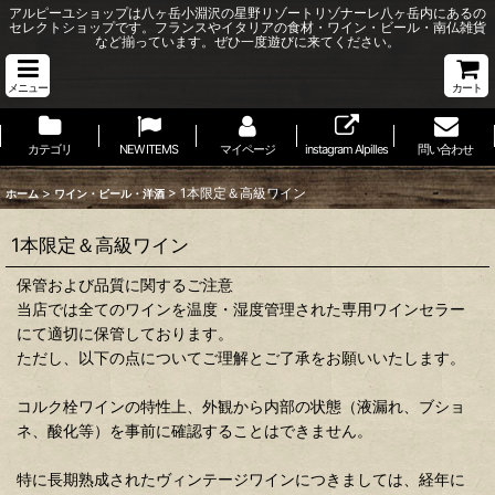
アルピーユショップは八ヶ岳小淵沢の星野リゾートリゾナーレ八ヶ岳内にあるの
セレクトショップです。フランスやイタリアの食材・ワイン・ビール・南仏雑貨
など揃っています。ぜひ一度遊びに来てください。
メニュー
カート
カテゴリ
NEW ITEMS
マイページ
instagram Alpilles
問い合わせ
>
>
1本限定＆高級ワイン
ホーム
ワイン・ビール・洋酒
1本限定＆高級ワイン
保管および品質に関するご注意
当店では全てのワインを温度・湿度管理された専用ワインセラー
にて適切に保管しております。
ただし、以下の点についてご理解とご了承をお願いいたします。
コルク栓ワインの特性上、外観から内部の状態（液漏れ、ブショ
ネ、酸化等）を事前に確認することはできません。
特に長期熟成されたヴィンテージワインにつきましては、経年に