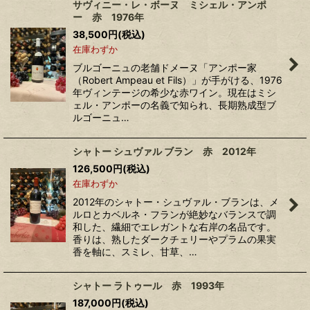
サヴィニー・レ・ボーヌ ミシェル・アンポ
ー 赤 1976年
38,500
円
(税込)
在庫わずか
ブルゴーニュの老舗ドメーヌ「アンポー家
（Robert Ampeau et Fils）」が手がける、1976
年ヴィンテージの希少な赤ワイン。現在はミシ
ェル・アンポーの名義で知られ、長期熟成型ブ
ルゴーニュ…
シャトー シュヴァル ブラン 赤 2012年
126,500
円
(税込)
在庫わずか
2012年のシャトー・シュヴァル・ブランは、メ
ルロとカベルネ・フランが絶妙なバランスで調
和した、繊細でエレガントな右岸の名品です。
香りは、熟したダークチェリーやプラムの果実
香を軸に、スミレ、甘草、…
シャトー ラトゥール 赤 1993年
187,000
円
(税込)