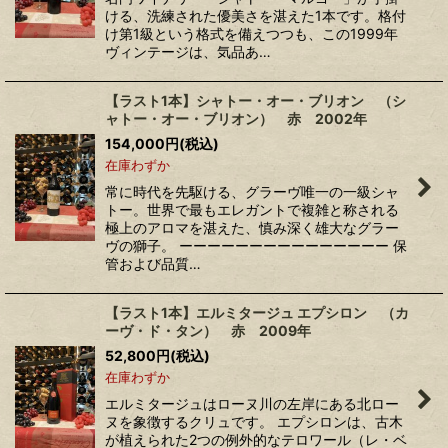
ける、洗練された優美さを湛えた1本です。格付
け第1級という格式を備えつつも、この1999年
ヴィンテージは、気品あ…
【ラスト1本】シャトー・オー・ブリオン （シ
ャトー・オー・ブリオン） 赤 2002年
154,000
円
(税込)
在庫わずか
常に時代を先駆ける、グラーヴ唯一の一級シャ
トー。世界で最もエレガントで複雑と称される
極上のアロマを湛えた、慎み深く雄大なグラー
ヴの獅子。 ーーーーーーーーーーーーーーー 保
管および品質…
【ラスト1本】エルミタージュ エプシロン （カ
ーヴ・ド・タン） 赤 2009年
52,800
円
(税込)
在庫わずか
エルミタージュはローヌ川の左岸にある北ロー
ヌを象徴するクリュです。 エプシロンは、古木
が植えられた2つの例外的なテロワール（レ・ベ