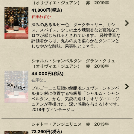
（オリヴィエ・ジュアン） 赤 2019年
41,800
円
(税込)
在庫わずか
深みのあるルビー色。ダークチェリー、カシ
ス、スパイス、少しの土や燻製香など複雑なア
ロマが感じられるとされています。 経験豊富な
評価者からは、丸みのある柔らかなタンニンと
しなやかな酸味、果実味とミネラ…
シャルム・シャンベルタン グラン・クリュ
（オリヴィエ・ジュアン） 赤 2018年
44,000
円
(税込)
在庫なし
ブルゴーニュ屈指の銘醸地ジュヴレ・シャンベ
ルタン村に位置する特級畑「シャルム・シャン
ベルタン」から、気鋭の造り手オリヴィエ・ジ
ュアンが手掛けた、深い感動を与える1本です。
2018年ヴィンテージ…
シャトー・アンジェリュス 赤 2013年
73,260
円
(税込)