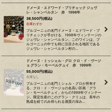
ドメーヌ・エドワード・ブリチェック ジュヴ
レ・シャンベルタン 赤 1998年
38,500
円
(税込)
在庫わずか
ブルゴーニュの名門ドメーヌ・エドワード・ブ
リチェックが手がける、1998年ヴィンテージの
ジュヴレ・シャンベルタン。このワインは、ブ
ルゴーニュの中でも特に注目される地区である
ジュヴレ・シャンベルタン村の…
ドメーヌ・ミッシェル・グロ クロ・ド・ヴージ
ョ グラン・モーペルテュイ 赤 1999年
55,000
円
(税込)
在庫なし
ブルゴーニュの名門ミシェル・グロが所有す
る、クロ・ド・ヴージョの名高い区画「グラ
ン・モーペルテュイ」からの1999年ヴィンテー
ジ。限定生産のこのグラン・クリュは、長年の
熟成を経てのみ得られる酒質の深み…