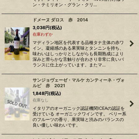
ン・テミリオン・グラン・クリ…
ドメーヌ ダロス 赤 2014
3,036
円
(税込)
在庫わずか
マディラン地区を代表する品種タナ主体の赤ワ
イン。凝縮感のある果実味とタンニンを持ち、
味わいはしっかりとしながらも長期熟成により
深みと滑らかな舌触りが合わさり非常に良いバ
ランスに仕上がっています。またマ…
サンジョヴェーゼ・マルケ カンティーネ・ヴォ
ルピ 赤 2021
1,848
円
(税込)
在庫なし
イタリアのオーガニック認証機関ICEAの認証を
受けている オーガニックワインです。 ベリー系
のフルーツの香り、果実味と渋みのバランスの
良い優しい味わいです。