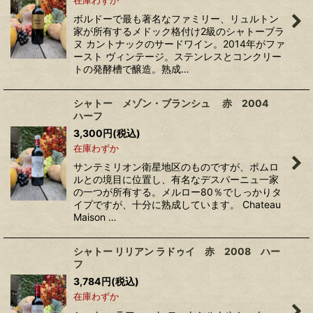
ボルドーで最も著名なファミリー、リュルトン
家が所有するメドック格付け2級のシャトーブラ
ヌ カントナックのサードワイン。2014年がファ
ースト ヴィンテージ。ステンレスとコンクリー
トの発酵槽で醸造。熟成…
シャトー メゾン・ブランシュ 赤 2004
ハーフ
3,300
円
(税込)
在庫わずか
サンテミリオン衛星地区のものですが、ポムロ
ルとの境目に位置し、有名なデスパーニュ一家
の一つが所有する。メルロー80％でしっかりタ
イプですが、十分に熟成しています。 Chateau
Maison …
シャトー リリアン ラドゥイ 赤 2008 ハー
フ
3,784
円
(税込)
在庫わずか