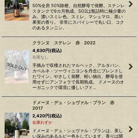
50%全房 50%除梗。自然酵母で発酵。ステンレ
スタンクで9カ月熟成。SO2は瓶詰時に極少量の
み。濃いスミレ色。スミレ、マシュマロ、黒い
果実の香り。 非常にスパイシーで丸い口、コク
のあるタンニン。
クランヌ ステレン 赤 2022
4,630
円
(税込)
在庫なし
手摘みで収穫されたマルベック、アルタバン、
カベルネ・ソーヴィニヨンを丹念にブレンドし
たワイン。やさしく発酵、軽い抽出、酵母を使
用せずにアンフォラで長期熟成。 ドメーヌのオ
ーガニックで環境に優しいブド…
ドメーヌ・デュ・シュヴァル・ブラン 赤
2017
2,420
円
(税込)
在庫わずか
ドメーヌ・デュ・シュヴァル・ブランは、美し
い深みのあるルビー色をしています。香りは開