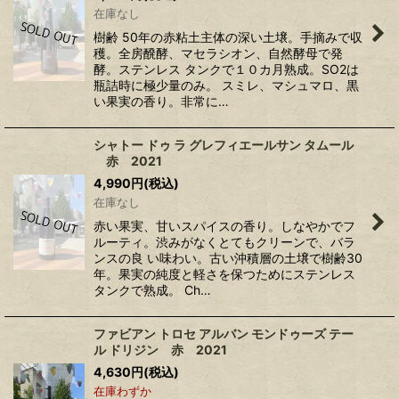
在庫なし
樹齢 50年の赤粘土主体の深い土壌。手摘みで収
穫。全房醗酵、マセラシオン、自然酵母で発
酵。ステンレス タンクで１０カ月熟成。SO2は
瓶詰時に極少量のみ。 スミレ、マシュマロ、黒
い果実の香り。非常に…
シャトー ドゥ ラ グレフィエールサン タムール
赤 2021
4,990
円
(税込)
在庫なし
赤い果実、甘いスパイスの香り。しなやかでフ
ルーティ。渋みがなくとてもクリーンで、バラ
ンスの良 い味わい。古い沖積層の土壌で樹齢30
年。果実の純度と軽さを保つためにステンレス
タンクで熟成。 Ch…
ファビアン トロセ アルバン モンドゥーズ テー
ル ドリジン 赤 2021
4,630
円
(税込)
在庫わずか