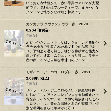
いており表情豊かで、赤い果実のアロマが支配
的です。味わいはフルーティーで、まろやかな
タンニンと軽やかな構造が特徴です…
カンカテラ クヴァンチカラ 赤 2020
6,204
円
(税込)
在庫なし
ぶどうのムジュレトゥリは、ジョージア西部の
ラチャ地方で生産された赤ブドウの品種であ
り、平均より遅く熟し、糖分を蓄積する能力が
高いです。通常、ムジュレトゥリ種は、ラチャ
産の赤ワインと自然な半甘口のワイン…
モザイコ・デ・バコ ロブレ 赤 2021
2,688
円
(税込)
在庫なし
リベラ・デル・デュエロのD.O.（原産地呼称）
において、力強さとエレガンスを兼ね備えた上
質な赤ワインです。オーク樽で熟成されたこの
「ロブレ」は、豊かな風味と深みが特徴で、特
別な瞬間をさらに華やかに彩り…