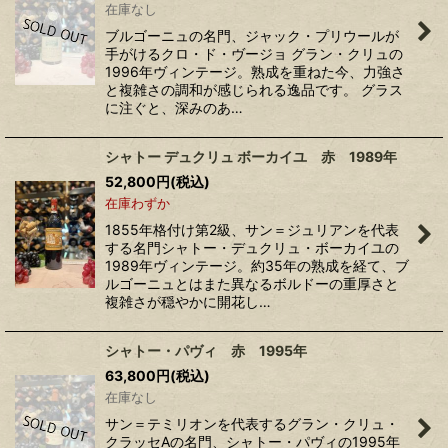
在庫なし
ブルゴーニュの名門、ジャック・プリウールが
手がけるクロ・ド・ヴージョ グラン・クリュの
1996年ヴィンテージ。熟成を重ねた今、力強さ
と複雑さの調和が感じられる逸品です。 グラス
に注ぐと、深みのあ…
シャトー デュクリュ ボーカイユ 赤 1989年
52,800
円
(税込)
在庫わずか
1855年格付け第2級、サン＝ジュリアンを代表
する名門シャトー・デュクリュ・ボーカイユの
1989年ヴィンテージ。約35年の熟成を経て、ブ
ルゴーニュとはまた異なるボルドーの重厚さと
複雑さが穏やかに開花し…
シャトー・パヴィ 赤 1995年
63,800
円
(税込)
在庫なし
サン＝テミリオンを代表するグラン・クリュ・
クラッセAの名門、シャトー・パヴィの1995年