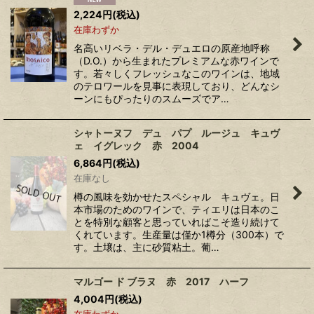
2,224
円
(税込)
在庫わずか
名高いリベラ・デル・デュエロの原産地呼称
（D.O.）から生まれたプレミアムな赤ワインで
す。若々しくフレッシュなこのワインは、地域
のテロワールを見事に表現しており、どんなシ
ーンにもぴったりのスムーズでア…
シャトーヌフ デュ パプ ルージュ キュヴ
ェ イグレック 赤 2004
6,864
円
(税込)
在庫なし
樽の風味を効かせたスペシャル キュヴェ。日
本市場のためのワインで、ティエリは日本のこ
とを特別な顧客と思っていればこそ造り続けて
くれています。生産量は僅か1樽分（300本）で
す。土壌は、主に砂質粘土。葡…
マルゴー ド ブラヌ 赤 2017 ハーフ
4,004
円
(税込)
在庫わずか