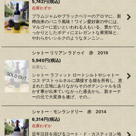
5,742
円
(税込)
在庫わずか
プラムジャムやブラックベリーのアロマに、新
樽由来のバニラ風味！ワイン愛好家の中には、
マルゴーに近いといわれる人もいる、豊かでし
っかりとしたボディにエレガントな果実味と、
やわらかいシルクのようなタンニン…
シャトー リリアン ラドゥイ 赤 2019
5,940
円
(税込)
在庫なし
シャトー ラフィット ロートシルトやシャトー
コス デストゥルネルに隣接する畑を所有し、恵
まれた立地にありながらそのポテンシャルを活
かす事が出来ていなかった過去から、新オーナ
ーの元で大変身を遂げ、その…
シャトー・モンランドリー 赤 2014
6,314
円
(税込)
在庫わずか
近年注目を浴びるコート・ド・カスティヨン地