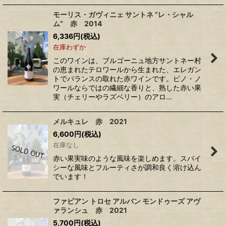
モーリス・ガヴィニェ サントネ “レ・シャル
ム” 赤 2014
6,336
円
(税込)
在庫わずか
このワインは、ブルゴーニュ地方サントネー村
の恵まれたテロワールから生まれた、エレガン
トでバランスの取れた赤ワインです。ピノ・ノ
ワールならではの繊細な香りと、熟した赤い果
実（チェリーやラズベリー）のアロ…
メルキュレ 赤 2021
6,600
円
(税込)
在庫なし
赤い果実味のような風味を楽しめます。スパイ
シーな風味とフルーティさが調和良く溶け込ん
でいます！
ファビアン トロセ アルバン モンドゥーズ アヴ
ァランシュ 赤 2021
5,700
円
(税込)