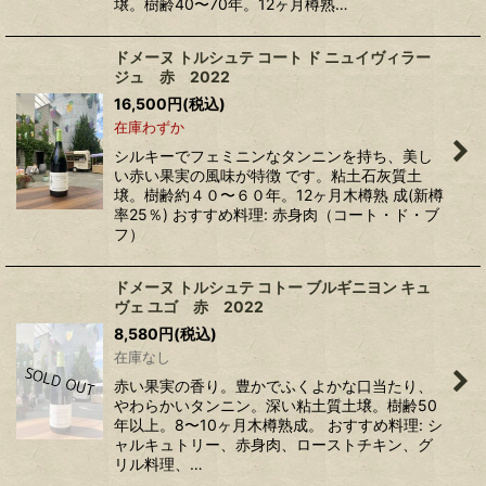
壌。樹齢40〜70年。12ヶ月樽熟…
ドメーヌ トルシュテ コート ド ニュイヴィラー
ジュ 赤 2022
16,500
円
(税込)
在庫わずか
シルキーでフェミニンなタンニンを持ち、美し
い赤い果実の風味が特徴 です。粘土石灰質土
壌。樹齢約４０〜６０年。12ヶ月木樽熟 成(新樽
率25％) おすすめ料理: 赤身肉（コート・ド・ブ
フ）
ドメーヌ トルシュテ コトー ブルギニヨン キュ
ヴェ ユゴ 赤 2022
8,580
円
(税込)
在庫なし
赤い果実の香り。豊かでふくよかな口当たり、
やわらかいタンニン。深い粘土質土壌。樹齢50
年以上。8〜10ヶ月木樽熟成。 おすすめ料理: シ
ャルキュトリー、赤身肉、ローストチキン、グ
リル料理、…