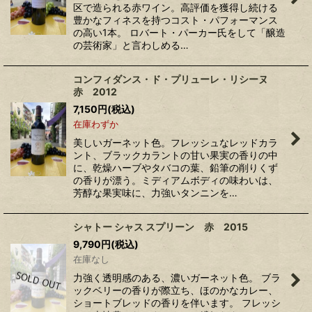
区で造られる赤ワイン。高評価を獲得し続ける
豊かなフィネスを持つコスト・パフォーマンス
の高い1本。 ロバート・パーカー氏をして「醸造
の芸術家」と言わしめる…
コンフィダンス・ド・プリューレ・リシーヌ
赤 2012
7,150
円
(税込)
在庫わずか
美しいガーネット色。フレッシュなレッドカラ
ント、ブラックカラントの甘い果実の香りの中
に、乾燥ハーブやタバコの葉、鉛筆の削りくず
の香りが漂う。ミディアムボディの味わいは、
芳醇な果実味に、力強いタンニンを…
シャトー シャス スプリーン 赤 2015
9,790
円
(税込)
在庫なし
力強く透明感のある、濃いガーネット色。 ブラ
ックベリーの香りが際立ち、ほのかなカレー、
ショートブレッドの香りを伴います。 フレッシ