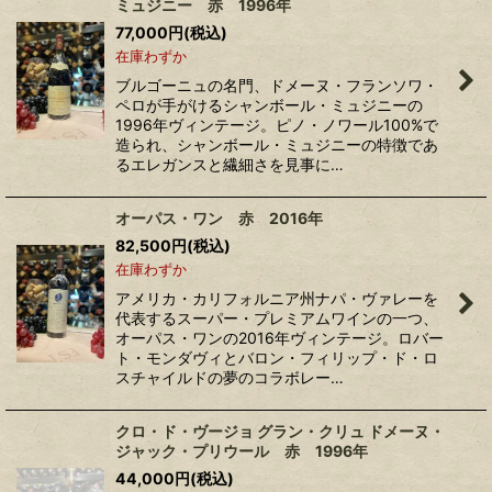
ミュジニー 赤 1996年
絞り込む
77,000
円
(税込)
在庫わずか
ブルゴーニュの名門、ドメーヌ・フランソワ・
ペロが手がけるシャンボール・ミュジニーの
1996年ヴィンテージ。ピノ・ノワール100%で
造られ、シャンボール・ミュジニーの特徴であ
るエレガンスと繊細さを見事に…
オーパス・ワン 赤 2016年
82,500
円
(税込)
在庫わずか
アメリカ・カリフォルニア州ナパ・ヴァレーを
代表するスーパー・プレミアムワインの一つ、
オーパス・ワンの2016年ヴィンテージ。ロバー
ト・モンダヴィとバロン・フィリップ・ド・ロ
スチャイルドの夢のコラボレー…
クロ・ド・ヴージョ グラン・クリュ ドメーヌ・
ジャック・プリウール 赤 1996年
44,000
円
(税込)