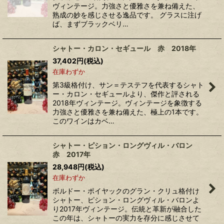
ヴィンテージ。力強さと優雅さを兼ね備えた、
熟成の妙を感じさせる逸品です。 グラスに注げ
ば、まずブラックベリ…
シャトー・カロン・セギュール 赤 2018年
37,402
円
(税込)
在庫わずか
第3級格付け、サン＝テステフを代表するシャト
ー・カロン・セギュールより、傑作と評される
2018年ヴィンテージ。ヴィンテージを象徴する
力強さと優雅さを兼ね備えた、極上の1本です。
このワインはカベ…
シャトー・ピション・ロングヴィル・バロン
赤 2017年
28,948
円
(税込)
在庫わずか
ボルドー・ポイヤックのグラン・クリュ格付け
シャトー、ピション・ロングヴィル・バロンよ
り2017年ヴィンテージ。伝統と革新が融合した
この年は、シャトーの実力を存分に感じさせて