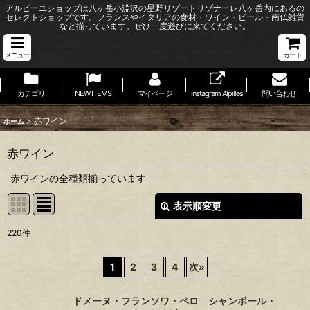
アルピーユショップは八ヶ岳小淵沢の星野リゾートリゾナーレ八ヶ岳内にあるの
セレクトショップです。フランスやイタリアの食材・ワイン・ビール・南仏雑貨
など揃っています。ぜひ一度遊びに来てください。
メニュー
カート
カテゴリ
NEW ITEMS
マイページ
instagram Alpilles
問い合わせ
>
赤ワイン
ホーム
赤ワイン
赤ワインの全種類揃っています
表示順変更
閉じる
220
件
表示数
:
1
2
3
4
次
»
並び順
:
ドメーヌ・フランソワ・ペロ シャンボール・