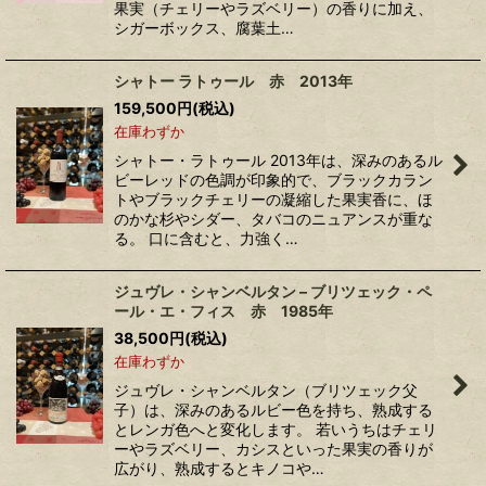
果実（チェリーやラズベリー）の香りに加え、
シガーボックス、腐葉土…
シャトー ラトゥール 赤 2013年
159,500
円
(税込)
在庫わずか
シャトー・ラトゥール 2013年は、深みのあるル
ビーレッドの色調が印象的で、ブラックカラン
トやブラックチェリーの凝縮した果実香に、ほ
のかな杉やシダー、タバコのニュアンスが重な
る。 口に含むと、力強く…
ジュヴレ・シャンベルタン – ブリツェック・ペ
ール・エ・フィス 赤 1985年
38,500
円
(税込)
在庫わずか
ジュヴレ・シャンベルタン（ブリツェック父
子）は、深みのあるルビー色を持ち、熟成する
とレンガ色へと変化します。 若いうちはチェリ
ーやラズベリー、カシスといった果実の香りが
広がり、熟成するとキノコや…