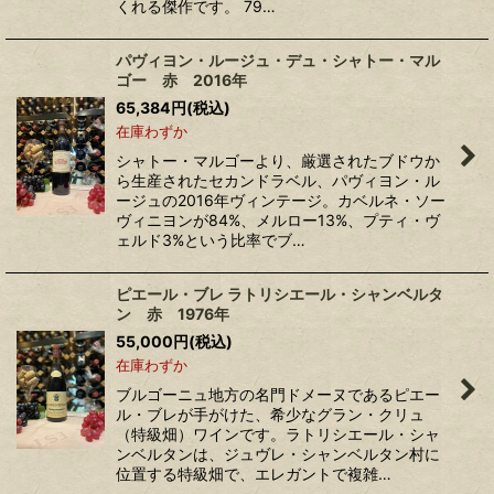
くれる傑作です。 79…
パヴィヨン・ルージュ・デュ・シャトー・マル
ゴー 赤 2016年
65,384
円
(税込)
在庫わずか
シャトー・マルゴーより、厳選されたブドウか
ら生産されたセカンドラベル、パヴィヨン・ル
ージュの2016年ヴィンテージ。カベルネ・ソー
ヴィニヨンが84%、メルロー13%、プティ・ヴ
ェルド3%という比率でブ…
ピエール・ブレ ラトリシエール・シャンベルタ
ン 赤 1976年
55,000
円
(税込)
在庫わずか
ブルゴーニュ地方の名門ドメーヌであるピエー
ル・ブレが手がけた、希少なグラン・クリュ
（特級畑）ワインです。ラトリシエール・シャ
ンベルタンは、ジュヴレ・シャンベルタン村に
位置する特級畑で、エレガントで複雑…