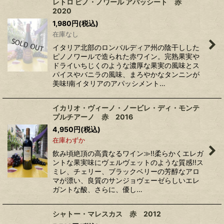
レトロ ピノ・ノワール アパッシート 赤
2020
1,980
円
(税込)
在庫なし
イタリア北部のロンバルディア州の陰干しした
ピノノワールで造られた赤ワイン。完熟果実や
ドライいちじくのような濃厚な果実の風味とス
パイスやバニラの風味、まろやかなタンニンが
美味!南イタリアのアパッシメント…
イカリオ・ヴィーノ・ノービレ・ディ・モンテ
プルチアーノ 赤 2016
4,950
円
(税込)
在庫わずか
飲み頃絶頂の高貴なるワイン≫!!柔らかくエレガ
ントな果実味にヴェルヴェットのような質感!!ス
ミレ、チェリー、ブラックベリーの芳醇なアロ
マが漂い、良質のサンジョヴェーゼらしいエレ
ガントな酸、さらに、優し…
シャトー・マレスカス 赤 2012