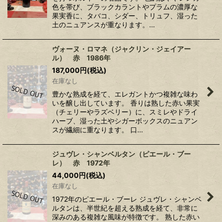
色を帯び、ブラックカラントやプラムの濃厚な
果実香に、タバコ、シダー、トリュフ、湿った
土のニュアンスが重なります。…
ヴォーヌ・ロマネ（ジャクリン・ジェイアー
ル） 赤 1986年
187,000
円
(税込)
在庫なし
豊かな熟成を経て、エレガントかつ複雑な味わ
いを醸し出しています。 香りは熟した赤い果実
（チェリーやラズベリー）に、スミレやドライ
ハーブ、湿った土やシガーボックスのニュアン
スが繊細に重なります。 口…
ジュヴレ・シャンベルタン（ピエール・ブー
レ） 赤 1972年
44,000
円
(税込)
在庫なし
1972年のピエール・ブーレ ジュヴレ・シャンベ
ルタンは、半世紀を超える熟成を経て、非常に
深みのある複雑な風味が特徴です。 熟した赤い