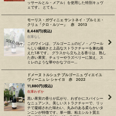
ッサールとル・メアル）を使用した特別キュヴ
ェです。 とても…
モーリス・ガヴィニェ サントネイ・プルミエ・
クリュ「クロ・ルソー」 赤 2013
8,448
円
(税込)
在庫なし
このワインは、ブルゴーニュのピノ・ノワール
らしい繊細さと上品なストラクチャーを兼ね備
えた1本です。 グラスから立ち上る香りは、熟し
た赤い果実、チェリーやラズベリーに加え、ス
ミレのような華やかなフロー…
ドメーヌ トルシュテ ブルゴーニュ ヴィエイユ
ヴィーニュ レ シャイヨ 赤 2022
11,880
円
(税込)
在庫わずか
黒い果実の香りが広がり、わずかにスパイシー
なニュアンス。美しいストラクチャーで、リッ
チで凝縮された味わい、丸みのある柔らかいタ
ンニンが特徴です。単一畑。粘土シルト質土