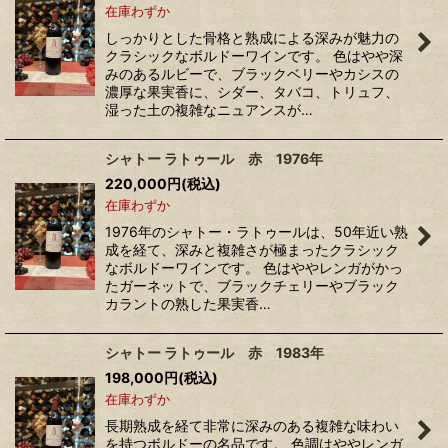
在庫わずか
しっかりとした骨格と熟成による深みが魅力の
クラシックなボルドーワインです。 色はやや深
みのあるルビーで、ブラックベリーやカシスの
濃厚な果実香に、シダー、タバコ、トリュフ、
湿った土の複雑なニュアンスが…
シャトー ラトゥール 赤 1976年
220,000
円
(税込)
在庫わずか
1976年のシャトー・ラトゥールは、50年近い熟
成を経て、深みと複雑さが極まったクラシック
なボルドーワインです。 色はややレンガがかっ
たガーネットで、ブラックチェリーやブラック
カラントの熟した果実香…
シャトー ラトゥール 赤 1983年
198,000
円
(税込)
在庫わずか
長期熟成を経て非常に深みのある複雑な味わい
を持つボルドーの名品です。 色調はややレンガ