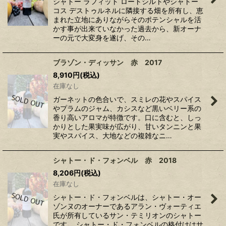
シャトー ラフィット ロートシルトやシャトー
コス デストゥルネルに隣接する畑を所有し、恵
まれた立地にありながらそのポテンシャルを活
かす事が出来ていなかった過去から、新オーナ
ーの元で大変身を遂げ、その…
ブラゾン・ディッサン 赤 2017
8,910
円
(税込)
在庫なし
ガーネットの色合いで、スミレの花やスパイス
やプラムのジャム、カシスなど黒いベリー系の
香り高いアロマが特徴です。口に含むと、しっ
かりとした果実味が広がり、甘いタンニンと果
実やスパイス、大地などの複雑なニ…
シャトー・ド・フォンベル 赤 2018
8,206
円
(税込)
在庫なし
シャトー・ド・フォンベルは、シャトー・オー
ゾンヌのオーナーであるアラン・ヴォーティエ
氏が所有しているサン・テミリオンのシャトー
です。 シャトー・ド・フォンベルの格付けはサ