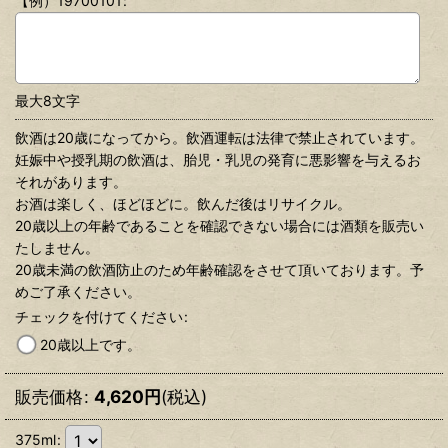
【例）19700101
:
最大8文字
飲酒は20歳になってから。飲酒運転は法律で禁止されています。
妊娠中や授乳期の飲酒は、胎児・乳児の発育に悪影響を与えるお
それがあります。
お酒は楽しく、ほどほどに。飲んだ後はリサイクル。
20歳以上の年齢であることを確認できない場合には酒類を販売い
たしません。
20歳未満の飲酒防止のため年齢確認をさせて頂いております。予
めご了承ください。
チェックを付けてください
:
20歳以上です。
販売価格
:
4,620
円
(税込)
375ml
: