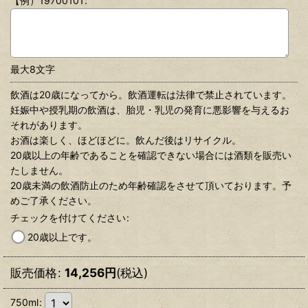
【例）19700101
:
最大8文字
飲酒は20歳になってから。飲酒運転は法律で禁止されています。
妊娠中や授乳期の飲酒は、胎児・乳児の発育に悪影響を与えるお
それがあります。
お酒は楽しく、ほどほどに。飲んだ後はリサイクル。
20歳以上の年齢であることを確認できない場合には酒類を販売い
たしません。
20歳未満の飲酒防止のため年齢確認をさせて頂いております。予
めご了承ください。
チェックを付けてください
:
20歳以上です。
販売価格
:
14,256
円
(税込)
750ml
: