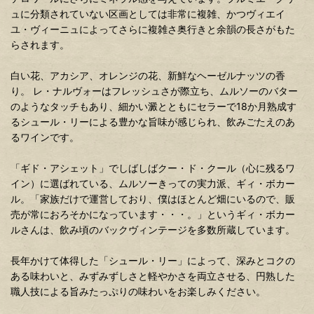
ュに分類されていない区画としては非常に複雑、かつヴィエイ
ユ・ヴィーニュによってさらに複雑さ奥行きと余韻の長さがもた
らされます。
白い花、アカシア、オレンジの花、新鮮なヘーゼルナッツの香
り。 レ・ナルヴォーはフレッシュさが際立ち、ムルソーのバター
のようなタッチもあり、細かい澱とともにセラーで18か月熟成す
るシュール・リーによる豊かな旨味が感じられ、飲みごたえのあ
るワインです。
「ギド・アシェット」でしばしばクー・ド・クール（心に残るワ
イン）に選ばれている、ムルソーきっての実力派、ギィ・ボカー
ル。「家族だけで運営しており、僕はほとんど畑にいるので、販
売が常におろそかになっています・・・。」というギィ・ボカー
ルさんは、飲み頃のバックヴィンテージを多数所蔵しています。
長年かけて体得した「シュール・リー」によって、深みとコクの
ある味わいと、みずみずしさと軽やかさを両立させる、円熟した
職人技による旨みたっぷりの味わいをお楽しみください。