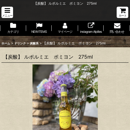
【炭酸】 ルポルミエ ポミヨン 275ml
メニュー
カート
カテゴリ
NEW ITEMS
マイページ
instagram Alpilles
問い合わせ
>
>
>
【炭酸】 ルポルミエ ポミヨン 275ml
ホーム
ドリンク
炭酸系
【炭酸】 ルポルミエ ポミヨン 275ml