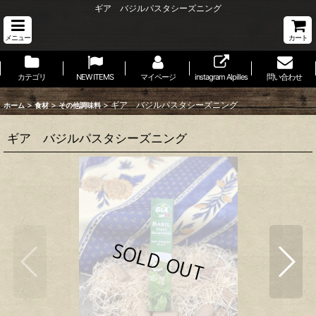
ギア バジルパスタシーズニング
メニュー
カート
カテゴリ
NEW ITEMS
マイページ
instagram Alpilles
問い合わせ
>
>
>
ギア バジルパスタシーズニング
ホーム
食材
その他調味料
ギア バジルパスタシーズニング