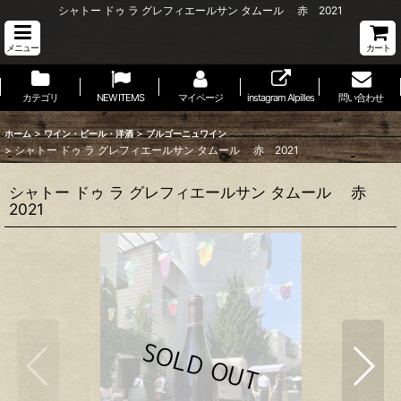
シャトー ドゥ ラ グレフィエールサン タムール 赤 2021
メニュー
カート
カテゴリ
NEW ITEMS
マイページ
instagram Alpilles
問い合わせ
>
>
ホーム
ワイン・ビール・洋酒
ブルゴーニュワイン
>
シャトー ドゥ ラ グレフィエールサン タムール 赤 2021
シャトー ドゥ ラ グレフィエールサン タムール 赤
2021