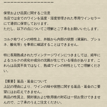
ーーーーーーーーーーーーーーー
保管および品質に関するご注意
当店では全てのワインを温度・湿度管理された専用ワインセラー
にて適切に保管しております。
ただし、以下の点についてご理解とご了承をお願いいたします。
コルク栓ワインの特性上、外観から内部の状態（液漏れ、ブショ
ネ、酸化等）を事前に確認することはできません。
特に長期熟成されたヴィンテージワインにつきましては、経年に
よるコルクの劣化や成分の沈殿が生じている場合があります。こ
れらは品質不良ではなく、熟成ワインの特性としてご理解くださ
い。
【重要】返品・返金について
上記の理由により、ワインの味や状態に関する返品・返金のご要
望にはお応えできません。
商品の性質上、開封後および飲用後の対応は一切お受けできませ
んので、ご了承のうえご注文ください。