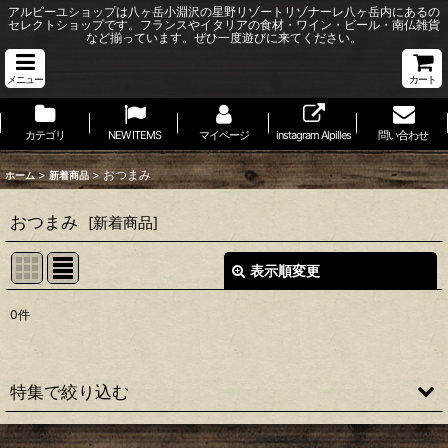
アルピーユショップは八ヶ岳小淵沢の星野リゾートリゾナーレ八ヶ岳内にあるの
セレクトショップです。フランスやイタリアの食材・ワイン・ビール・南仏雑貨
など揃っています。ぜひ一度遊びに来てください。
メニュー
カート
カテゴリ
NEW ITEMS
マイページ
instagram Alpilles
問い合わせ
>
>
おつまみ
ホーム
新着商品
おつまみ
[
新着商品
]
表示順変更
閉じる
0
件
表示数
:
並び順
:
特集で絞り込む
絞り込む
1本限定＆高級ワイン