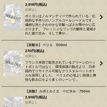
2,916
円
(税込)
在庫なし
ポミヨンはノルマンディーで作られている、伝
統的な手作りのノンアルコールシードルです。
繊細な泡とさわやかな甘酸っぱさが華やかに広
がります。 フレッシュなリンゴの酸味と凝縮さ
れた蜜の甘み、そして爽や…
【炭酸水】 ペリエ 500ml
270
円
(税込)
在庫なし
フランス本国で販売されているグリーンのペッ
トボトルではなく、環境保護の観点より、日本
国内でリサイクル可能なクリスタルペットボト
ルを採用しました。 ペリエの心地よい刺激と爽
快な飲み口をより多くのシーンで…
【炭酸】 ルポミルミエ ペピネル 750ml
2,916
円
(税込)
在庫なし