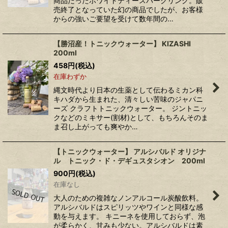
商品だったホワイトティースパークリング。販
売終了となっていた幻の商品でしたが、お客様
からの強いご要望を受けて数年間の…
【勝沼産！トニックウォーター】 KIZASHI
200ml
458
円
(税込)
在庫わずか
縄文時代より日本の生薬として伝わるミカン科
キハダから生まれた、清々しい苦味のジャパニ
ーズ クラフトトニックウォーター。 ジントニッ
クなどのミキサー(割材)として、もちろんそのま
ま召し上がっても爽やか…
【トニックウォーター】 アルシバルド オリジナ
ル トニック・ド・デギュスタシオン 200ml
900
円
(税込)
在庫なし
大人のための複雑なノンアルコール炭酸飲料。
アルシバルドはスピリッツやワインと同様な感
動を与えます。 キニーネを使用しておらず、泡
が柔らかく、甘みも少ない。アルシバルドは素