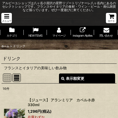
アルピーユショップは八ヶ岳小淵沢の星野リゾートリゾナーレ八ヶ岳内にあるの
セレクトショップです。フランスやイタリアの食材・ワイン・ビール・南仏雑貨
など揃っています。ぜひ一度遊びに来てください。
メニュー
カート
カテゴリ
NEW ITEMS
マイページ
instagram Alpilles
問い合わせ
>
ドリンク
ホーム
ドリンク
フランスとイタリアの美味しい飲み物
表示順変更
閉じる
16
件
サブカテゴリ
:
【ジュース】 アランミリア カベルネ赤
330ml
表示数
:
1,296
円
(税込)
在庫わずか