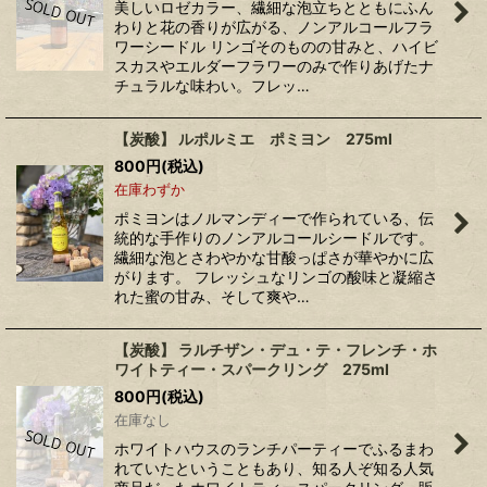
美しいロゼカラー、繊細な泡立ちとともにふん
わりと花の香りが広がる、ノンアルコールフラ
ワーシードル リンゴそのものの甘みと、ハイビ
スカスやエルダーフラワーのみで作りあげたナ
チュラルな味わい。フレッ…
【炭酸】 ルポルミエ ポミヨン 275ml
800
円
(税込)
在庫わずか
ポミヨンはノルマンディーで作られている、伝
統的な手作りのノンアルコールシードルです。
繊細な泡とさわやかな甘酸っぱさが華やかに広
がります。 フレッシュなリンゴの酸味と凝縮さ
れた蜜の甘み、そして爽や…
【炭酸】 ラルチザン・デュ・テ・フレンチ・ホ
ワイトティー・スパークリング 275ml
800
円
(税込)
在庫なし
ホワイトハウスのランチパーティーでふるまわ
れていたということもあり、知る人ぞ知る人気