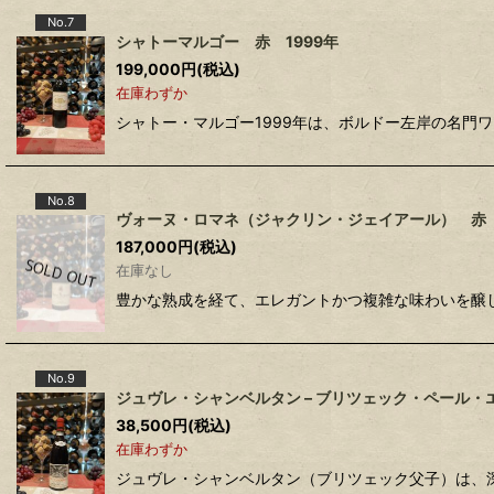
No.7
シャトーマルゴー 赤 1999年
199,000
円
(税込)
在庫わずか
シャトー・マルゴー1999年は、ボルドー左岸の名門
No.8
ヴォーヌ・ロマネ（ジャクリン・ジェイアール） 赤 
187,000
円
(税込)
在庫なし
豊かな熟成を経て、エレガントかつ複雑な味わいを醸
No.9
ジュヴレ・シャンベルタン – ブリツェック・ペール・エ
38,500
円
(税込)
在庫わずか
ジュヴレ・シャンベルタン（ブリツェック父子）は、