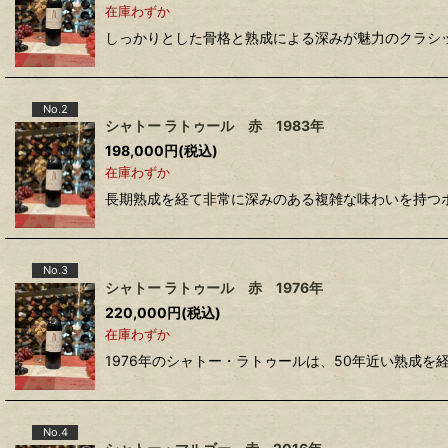
在庫わずか
しっかりとした骨格と熟成による深みが魅力のクラシ
No.2
シャトー ラトゥール 赤 1983年
198,000
円
(税込)
在庫わずか
長期熟成を経て非常に深みのある複雑な味わいを持つ
No.3
シャトー ラトゥール 赤 1976年
220,000
円
(税込)
在庫わずか
1976年のシャトー・ラトゥールは、50年近い熟成
No.4