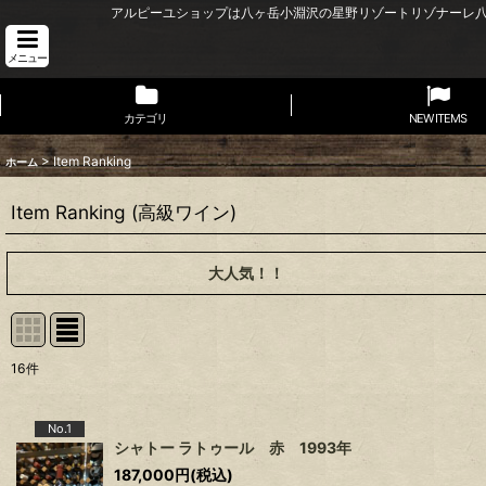
アルピーユショップは八ヶ岳小淵沢の星野リゾートリゾナーレ
メニュー
カテゴリ
NEW ITEMS
>
Item Ranking
ホーム
Item Ranking
(
高級ワイン
)
大人気！！
16
件
No.1
シャトー ラトゥール 赤 1993年
187,000
円
(税込)