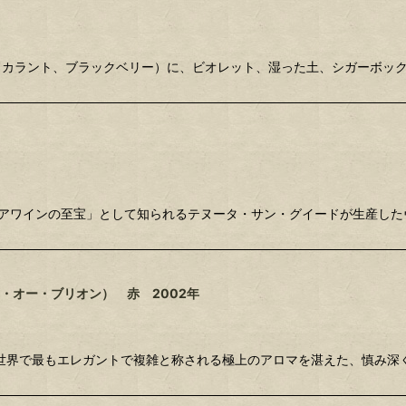
ッドカラント、ブラックベリー）に、ビオレット、湿った土、シガーボッ
リアワインの至宝」として知られるテヌータ・サン・グイードが生産した
・オー・ブリオン） 赤 2002年
世界で最もエレガントで複雑と称される極上のアロマを湛えた、慎み深く